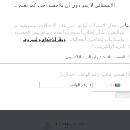
الاستثنائي لا يمر دون أن يلاحظه أحد، كما تعلم...
من خلال الاشتراك، أوافق على تلقي الاتصالات التسويقية من
بنهاليغونز بشأن إطلاق المنتجات الجديدة والعروض الحصرية
والمكافآت وتفاصيل الفعاليات،
وفقًا للأحكام والشروط
*
٢. البريد الإلكتروني *
أ. العنصر النائب: رقم الهاتف
(اختياري)
+971
Phone Numbe
+971 United Arab Emirates (‫الإمارات العربية المتحدة‬‎)
إرسال