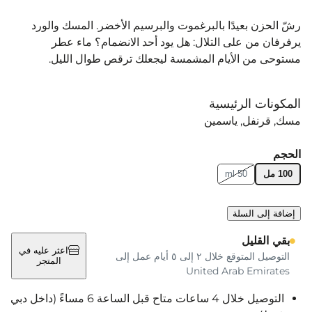
رشّ الحزن بعيدًا بالبرغموت والبرسيم الأخضر. المسك والورد
يرفرفان من على التلال: هل يود أحد الانضمام؟ ماء عطر
مستوحى من الأيام المشمسة ليجعلك ترقص طوال الليل.
المكونات الرئيسية
مسك
قرنفل
ياسمين
الحجم
100 مل
50 ml
إضافة إلى السلة
بقي القليل
اعثر عليه في
التوصيل المتوقع خلال ٢ إلى ٥ أيام عمل إلى
المتجر
United Arab Emirates
التوصيل خلال 4 ساعات متاح قبل الساعة 6 مساءً (داخل دبي