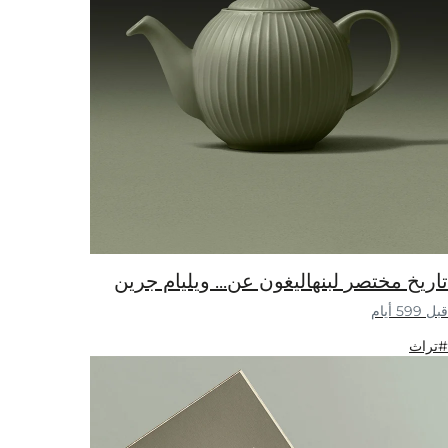
تاريخ مختصر لبنهاليغون عن... ويليام جرين
قبل 599 أيام
#تراث