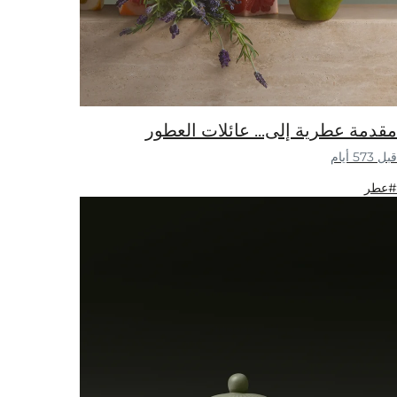
مقدمة عطرية إلى... عائلات العطور
قبل 573 أيام
#عطر