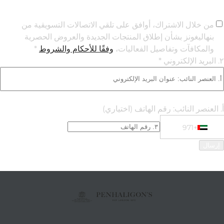
من خلال الاشتراك، أوافق على تلقي الاتصالات التسويقية من
بنهاليغونز بشأن إطلاق المنتجات الجديدة والعروض الحصرية
والمكافآت وتفاصيل الفعاليات،
وفقًا للأحكام والشروط
*
٢. البريد الإلكتروني *
أ. العنصر النائب: رقم الهاتف
(اختياري)
+971
Phone Numbe
+971 United Arab Emirates (‫الإمارات العربية المتحدة‬‎)
إرسال