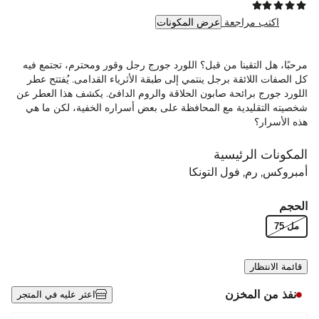
اكتب مراجعة
عرض المكونات
مرحبًا، هل التقينا من قبل؟ اللورد جورج رجل وقور ومحترم، تجتمع فيه
كل الصفات اللائقة برجل ينتمي إلى طبقة الأثرياء القدامى. يُفتتح عطر
اللورد جورج برائحة صابون الحلاقة والروم الدافئ. يكشف هذا العطر عن
شخصيته التقليدية مع المحافظة على بعض أسراره الخفية، لكن ما هي
هذه الأسرار؟
المكونات الرئيسية
أمبروكس
رم
فول التونكا
الحجم
مل 75
قائمة الانتظار
نفذ من المخزن
اعثر عليه في المتجر