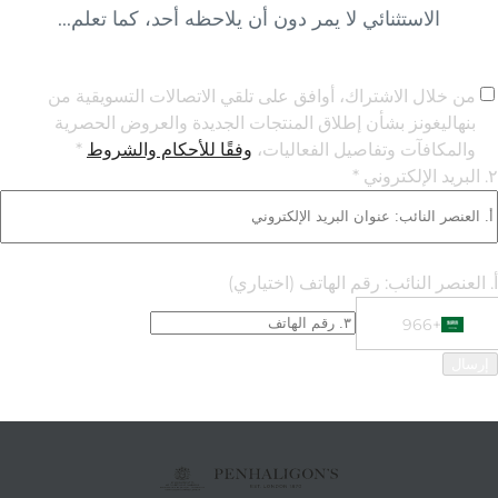
الاستثنائي لا يمر دون أن يلاحظه أحد، كما تعلم...
من خلال الاشتراك، أوافق على تلقي الاتصالات التسويقية من
بنهاليغونز بشأن إطلاق المنتجات الجديدة والعروض الحصرية
والمكافآت وتفاصيل الفعاليات،
وفقًا للأحكام والشروط
*
٢. البريد الإلكتروني *
أ. العنصر النائب: رقم الهاتف
(اختياري)
+966
Phone Numbe
+966 Saudi Arabia (‫المملكة العربية السعودية‬‎)
إرسال