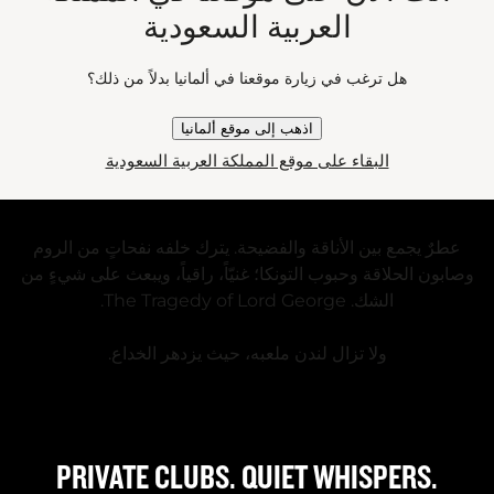
العربية السعودية
هل ترغب في زيارة موقعنا في ألمانيا بدلاً من ذلك؟
اذهب إلى موقع ألمانيا
البقاء على موقع المملكة العربية السعودية
عطرٌ يجمع بين الأناقة والفضيحة. يترك خلفه نفحاتٍ من الروم
وصابون الحلاقة وحبوب التونكا؛ غنيّاً، راقياً، ويبعث على شيءٍ من
الشك. The Tragedy of Lord George.
ولا تزال لندن ملعبه، حيث يزدهر الخداع.
PRIVATE CLUBS. QUIET WHISPERS.