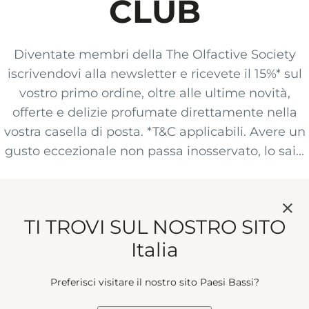
CLUB
Diventate membri della The Olfactive Society
iscrivendovi alla newsletter e ricevete il 15%* sul
vostro primo ordine, oltre alle ultime novità,
offerte e delizie profumate direttamente nella
vostra casella di posta. *T&C applicabili. Avere un
gusto eccezionale non passa inosservato, lo sai...
Iscrivendomi, accetto di ricevere le comunicazioni di
marketing di Penhaligon’s relative ai nuovi lanci di
TI TROVI SUL NOSTRO SITO
prodotti, alle offerte esclusive, ai premi e ai dettagli
Italia
degli eventi, secondo i
Termini e Condizioni
. *
Email *
Preferisci visitare il nostro sito Paesi Bassi?