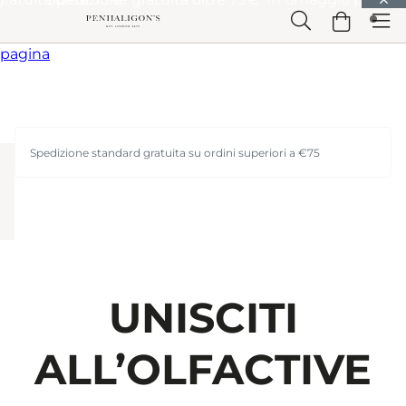
Vai a Contenuto principale
Vai a Intestazione
Vai a Contenuto principale
Vai a Piè di
pagina
Spedizione standard gratuita su ordini superiori a €75
UNISCITI
ALL’OLFACTIVE