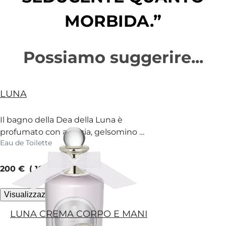
MORBIDA.”
Possiamo suggerire...
LUNA
Il bagno della Dea della Luna è
profumato con arancia, gelsomino e
Eau de Toilette
abete. Lasciati andare.
current price
200 €
100 ml
Visualizzazione rapida
LUNA CREMA CORPO E MANI