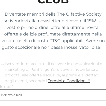
Diventate membri della The Olfactive Society
iscrivendovi alla newsletter e ricevete il 15%* sul
vostro primo ordine, oltre alle ultime novità,
offerte e delizie profumate direttamente nella
vostra casella di posta. *T&C applicabili. Avere un
gusto eccezionale non passa inosservato, lo sai...
Iscrivendomi, accetto di ricevere le comunicazioni di
marketing di Penhaligon’s relative ai nuovi lanci di
prodotti, alle offerte esclusive, ai premi e ai dettagli
degli eventi, secondo i
Termini e Condizioni
. *
Email *