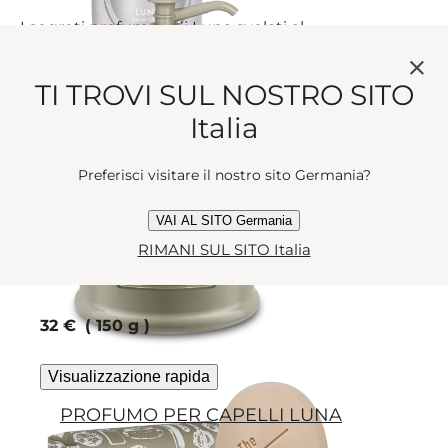
I segreti profumati di Luna svelati al
chiaro di luna… Sotto forma di crema.
TI TROVI SUL NOSTRO SITO
current price
60 €
500 ml
Italia
Visualizzazione rapida
Preferisci visitare il nostro sito Germania?
LUNA SAPONE
VAI AL SITO Germania
Lasciati sedurre dal fascino
RIMANI SUL SITO Italia
inebriante e vellutato del sapone
profumato della Dea della Luna.
current price
32 €
150 g
Visualizzazione rapida
PROFUMO PER CAPELLI LUNA