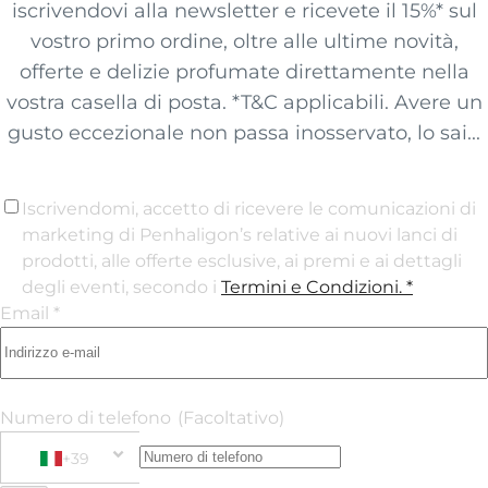
iscrivendovi alla newsletter e ricevete il 15%* sul
vostro primo ordine, oltre alle ultime novità,
offerte e delizie profumate direttamente nella
vostra casella di posta. *T&C applicabili. Avere un
gusto eccezionale non passa inosservato, lo sai...
Iscrivendomi, accetto di ricevere le comunicazioni di
marketing di Penhaligon’s relative ai nuovi lanci di
prodotti, alle offerte esclusive, ai premi e ai dettagli
degli eventi, secondo i
Termini e Condizioni
. *
Email *
Numero di telefono
(Facoltativo)
+39
Phone Number
+39 Italy (Italia)