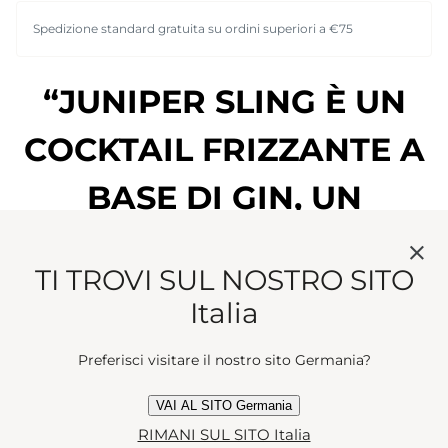
Spedizione standard gratuita su ordini superiori a €75
“JUNIPER SLING È UN
COCKTAIL FRIZZANTE A
BASE DI GIN, UN
OMAGGIO GIOIOSO,
TI TROVI SUL NOSTRO SITO
FRESCO E MISTERIOSO AI
Italia
GIOVANI RAMPANTI
Preferisci visitare il nostro sito Germania?
DELLA LONDRA DEGLI
VAI AL SITO Germania
ANNI VENTI.”
RIMANI SUL SITO Italia