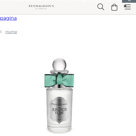
Vai a Contenuto principale
Vai a Intestazione
Vai a Contenuto principale
Vai a Piè di
pagina
Home