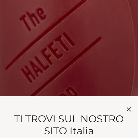
o con rosa speziata, oud e ambra.
TI TROVI SUL NOSTRO
Halfeti è differente. Innamorati del profumo inebriante d
SITO Italia
ma squisitamente ricca.