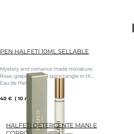
PEN HALFETI 10ML SELLABLE
Mystery and romance made miniature.
Rose, grapefruit and spice tangle in the
Eau de Parfum
moonlight.
current price
40 €
10 ml
HALFETI DETERGENTE MANI E
CORPO