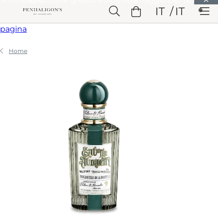
Vai a Contenuto principale
IT
IT
Vai a Intestazione
Vai a Contenuto principale
Vai a Piè di
pagina
Home