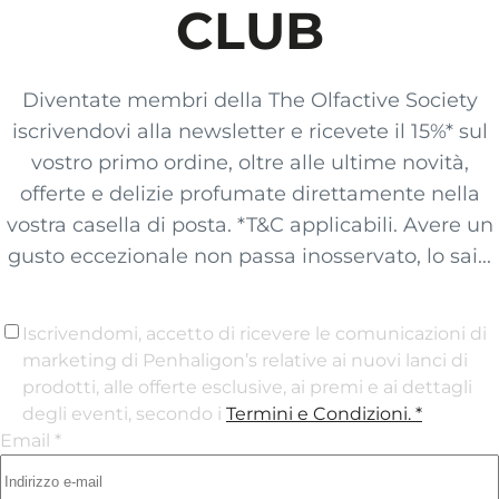
CLUB
Diventate membri della The Olfactive Society
iscrivendovi alla newsletter e ricevete il 15%* sul
vostro primo ordine, oltre alle ultime novità,
offerte e delizie profumate direttamente nella
vostra casella di posta. *T&C applicabili. Avere un
gusto eccezionale non passa inosservato, lo sai...
Iscrivendomi, accetto di ricevere le comunicazioni di
marketing di Penhaligon’s relative ai nuovi lanci di
prodotti, alle offerte esclusive, ai premi e ai dettagli
degli eventi, secondo i
Termini e Condizioni
. *
Email *