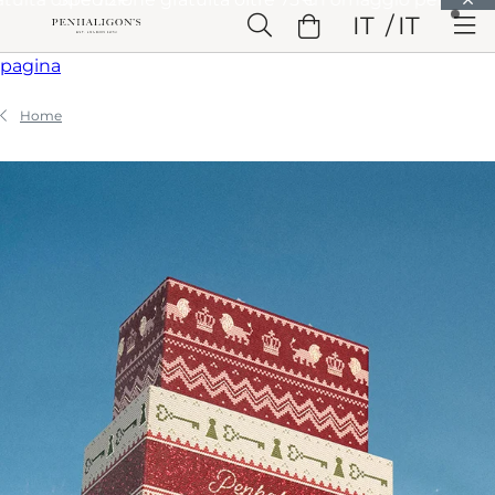
Vai a Contenuto principale
IT
IT
Vai a Intestazione
Vai a Contenuto principale
Vai a Piè di
pagina
Home