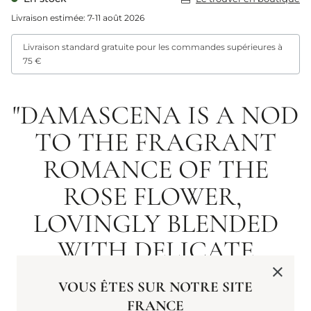
Livraison estimée: 7-11 août 2026
Livraison standard gratuite pour les commandes supérieures à
75 €
"DAMASCENA IS A NOD
TO THE FRAGRANT
ROMANCE OF THE
ROSE FLOWER,
LOVINGLY BLENDED
WITH DELICATE
MANDARIN AND
VOUS ÊTES SUR NOTRE SITE
CEDARWOOD FOR A
FRANCE