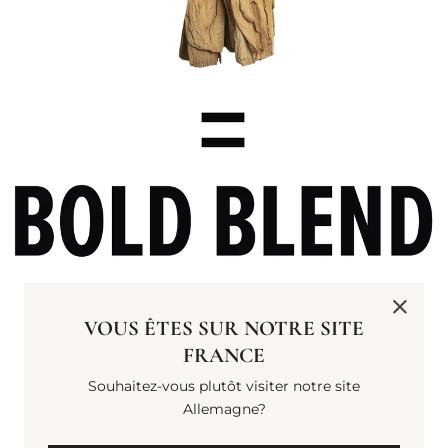
VOUS ÊTES SUR NOTRE SITE
FRESH. DIRECT.
FRANCE
INVIGORATING. A DYNAMIC
Souhaitez-vous plutôt visiter notre site
RUSH OF PEPPERMINT AND
Allemagne?