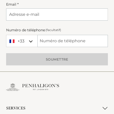
Email *
Numéro de téléphone
(facultatif)
+33
+33 France
Phone Number
SOUMETTRE
SERVICES