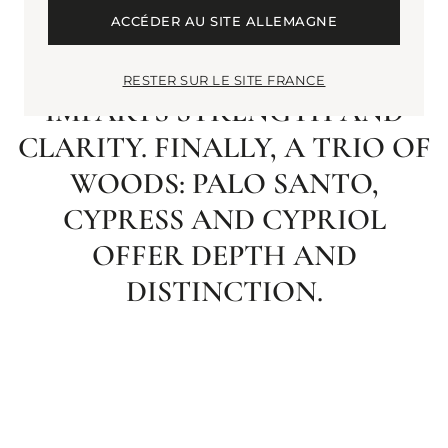
BLACK PEPPER WAKES THE
ACCÉDER AU SITE ALLEMAGNE
SENSES. A HEART OF CLARY
SAGE AND VIOLET LEAF
RESTER SUR LE SITE FRANCE
IMPARTS STRENGTH AND
CLARITY. FINALLY, A TRIO OF
WOODS: PALO SANTO,
CYPRESS AND CYPRIOL
OFFER DEPTH AND
DISTINCTION.