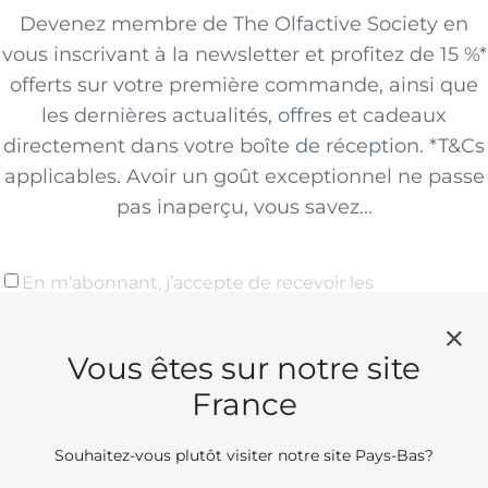
Devenez membre de The Olfactive Society en
vous inscrivant à la newsletter et profitez de 15 %*
offerts sur votre première commande, ainsi que
les dernières actualités, offres et cadeaux
directement dans votre boîte de réception. *T&Cs
applicables. Avoir un goût exceptionnel ne passe
pas inaperçu, vous savez...
En m’abonnant, j’accepte de recevoir les
communications marketing de Penhaligon’s
concernant les lancements de nouveaux produits,
Vous êtes sur notre site
les offres exclusives, les récompenses et les détails
des événements, conformément aux
Termes et
France
Conditions
. *
Email *
Souhaitez-vous plutôt visiter notre site Pays-Bas?