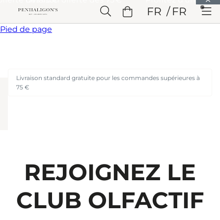
Passer à Contenu principal
FR
FR
Passer à En-tête
Passer à Contenu principal
Passer à
Pied de page
Livraison standard gratuite pour les commandes supérieures à
75 €
REJOIGNEZ LE
CLUB OLFACTIF