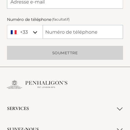
Numéro de téléphone
(facultatif)
+33
+33 France
Phone Number
SOUMETTRE
SERVICES
SUIVEZ-NOUS