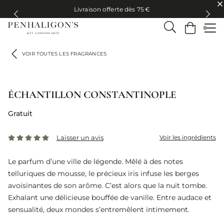
Livraison offerte dès 75 €
Livraison offerte dès 75 €
VOIR TOUTES LES FRAGRANCES
ÉCHANTILLON CONSTANTINOPLE
Gratuit
Laisser un avis
Voir les ingrédients
Le parfum d’une ville de légende. Mêlé à des notes
telluriques de mousse, le précieux iris infuse les berges
avoisinantes de son arôme. C’est alors que la nuit tombe.
Exhalant une délicieuse bouffée de vanille. Entre audace et
sensualité, deux mondes s’entremêlent intimement.