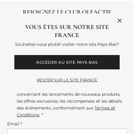
REJOIGNEZ LE CLUB OLFACTIF
Devenez membre de The Olfactive Society en vous
VOUS ÊTES SUR NOTRE SITE
inscrivant à la newsletter et profitez de 15 %* offerts sur
FRANCE
votre première commande, ainsi que les dernières
Souhaitez-vous plutôt visiter notre site Pays-Bas?
actualités, offres et cadeaux directement dans votre
boîte de réception. *T&Cs applicables. Avoir un goût
exceptionnel ne passe pas inaperçu, vous savez...
ACCÉDER AU SITE PAYS-BAS
RESTER SUR LE SITE FRANCE
En m’abonnant, j’accepte de recevoir les
communications marketing de Penhaligon’s
concernant les lancements de nouveaux produits,
les offres exclusives, les récompenses et les détails
des événements, conformément aux
Termes et
Conditions
. *
Email *