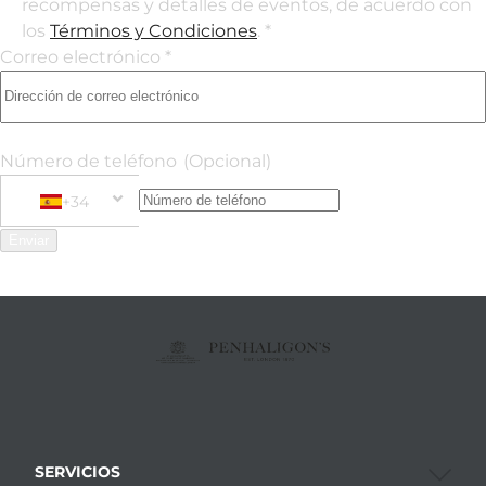
recompensas y detalles de eventos, de acuerdo con
los
Términos y Condiciones
. *
Correo electrónico *
Número de teléfono
(Opcional)
+34
Phone Number
+34 Spain (España)
Enviar
SERVICIOS