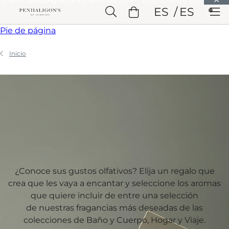
Saltar a Contenido principal
ES
ES
Saltar a Cabecera
Saltar a Contenido principal
Saltar a
Pie de página
Inicio
¿Conoce sus gustos olfativos? Elija un regalo que
crea que les vaya a encantar y seleccione los aromas
que quiere incluir de entre una selección
de nuestras fragancias más deseadas de las
colecciones de Baño y Cuerpo, Hogar y Viaje.