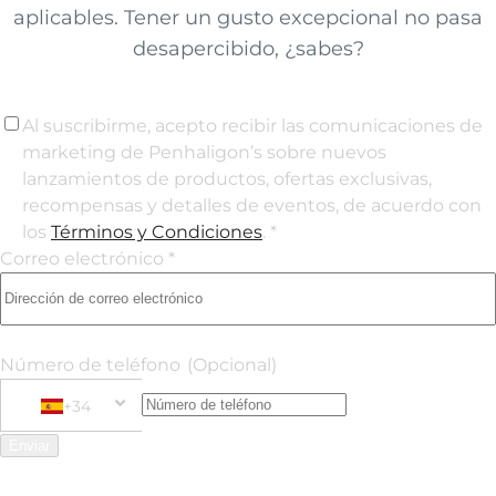
aplicables. Tener un gusto excepcional no pasa
desapercibido, ¿sabes?
Al suscribirme, acepto recibir las comunicaciones de
marketing de Penhaligon’s sobre nuevos
lanzamientos de productos, ofertas exclusivas,
recompensas y detalles de eventos, de acuerdo con
los
Términos y Condiciones
. *
Correo electrónico *
Número de teléfono
(Opcional)
+34
Phone Number
+34 Spain (España)
Enviar