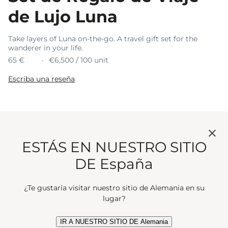
de Lujo Luna
Take layers of Luna on-the-go. A travel gift set for the
wanderer in your life.
65 €
€6,500 / 100 unit
Escriba una reseña
Take Luna's shimmering scent of rose and
bergamot with you where you go. A miniature eau
de toilette and body and hand wash for the
ESTÁS EN NUESTRO SITIO
ultimate Luna ritual. The perfect gift for the
DE España
wanderer in your life.
¿Te gustaría visitar nuestro sitio de Alemania en su
Tamaño
lugar?
1 unidad
IR A NUESTRO SITIO DE Alemania