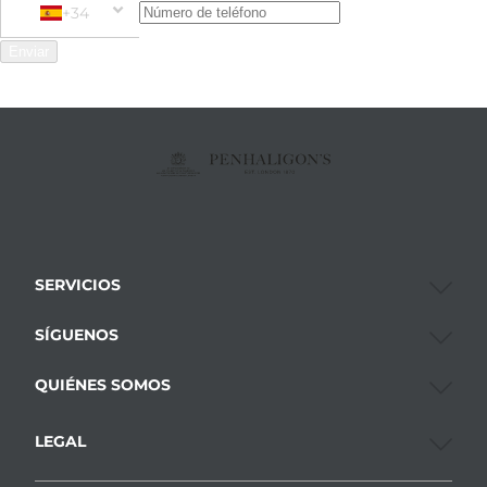
+34
Phone Number
+34 Spain (España)
Enviar
SERVICIOS
SÍGUENOS
QUIÉNES SOMOS
LEGAL