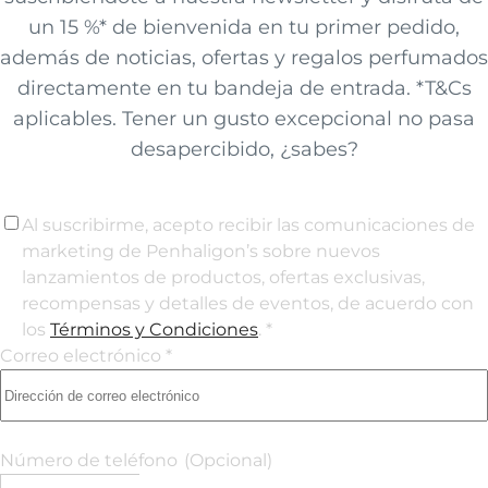
un 15 %* de bienvenida en tu primer pedido,
además de noticias, ofertas y regalos perfumados
directamente en tu bandeja de entrada. *T&Cs
aplicables. Tener un gusto excepcional no pasa
desapercibido, ¿sabes?
Al suscribirme, acepto recibir las comunicaciones de
marketing de Penhaligon’s sobre nuevos
lanzamientos de productos, ofertas exclusivas,
recompensas y detalles de eventos, de acuerdo con
los
Términos y Condiciones
. *
Correo electrónico *
Número de teléfono
(Opcional)