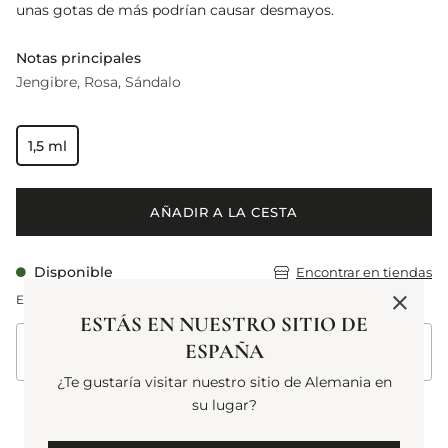
unas gotas de más podrían causar desmayos.
Notas principales
Jengibre
Rosa
Sándalo
1,5 ml
AÑADIR A LA CESTA
Disponible
Encontrar en tiendas
Entrega estimada: 10-12 agosto 2026
ESTÁS EN NUESTRO SITIO DE
ESPAÑA
Envío estándar gratuito en pedidos superiores a 75 €
¿Te gustaría visitar nuestro sitio de Alemania en
su lugar?