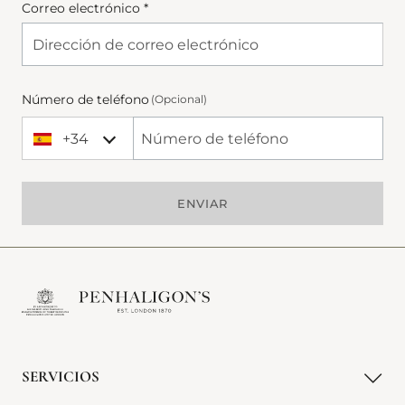
Correo electrónico *
Número de teléfono
(Opcional)
+34
+34 Spain (España)
Phone Number
ENVIAR
SERVICIOS