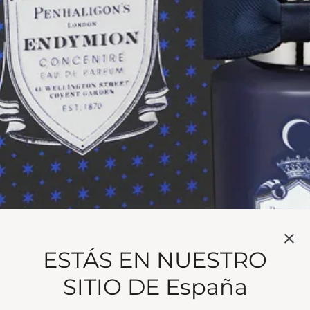
ENTRÉ
y parfum of mythical proportion.
ESTÁS EN NUESTRO
, waking to coffee and geranium. A miniature but migh
SITIO DE España