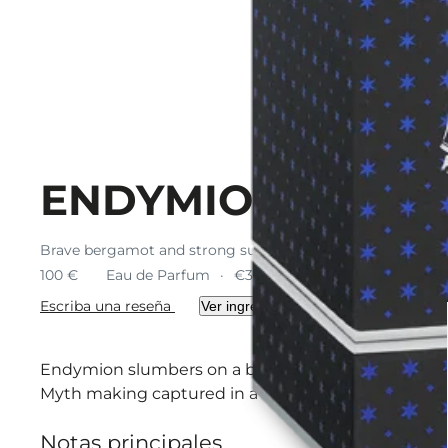
ENDYMION CONC
Brave bergamot and strong suede – a miniature but might
100 €
Eau de Parfum
€333.33 / 100 ml
Escriba una reseña
Ver ingredientes
Endymion slumbers on a bed of bergamot and suede
Myth making captured in a bottle.
Notas principales