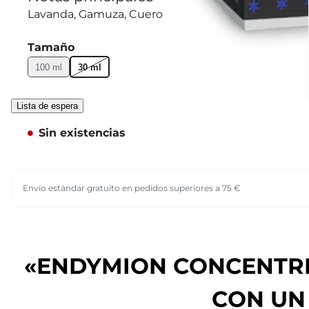
Lavanda
Gamuza
Cuero
Tamaño
100 ml
30 ml
Lista de espera
Sin existencias
Envío estándar gratuito en pedidos superiores a 75 €
«ENDYMION CONCENTRÉ 
CON UN