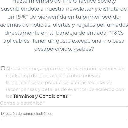
Hazte miembro de The Olfactive Society
suscribiéndote a nuestra newsletter y disfruta de
un 15 %* de bienvenida en tu primer pedido,
además de noticias, ofertas y regalos perfumados
directamente en tu bandeja de entrada. *T&Cs
aplicables. Tener un gusto excepcional no pasa
desapercibido, ¿sabes?
Al suscribirme, acepto recibir las comunicaciones de
marketing de Penhaligon’s sobre nuevos
lanzamientos de productos, ofertas exclusivas,
recompensas y detalles de eventos, de acuerdo con
los
Términos y Condiciones
. *
Correo electrónico *