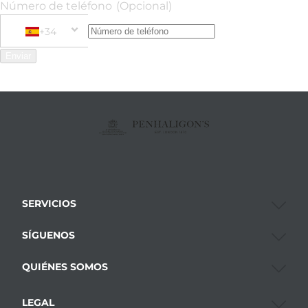
Número de teléfono
(Opcional)
+34
Phone Number
+34 Spain (España)
Enviar
SERVICIOS
SÍGUENOS
QUIÉNES SOMOS
LEGAL