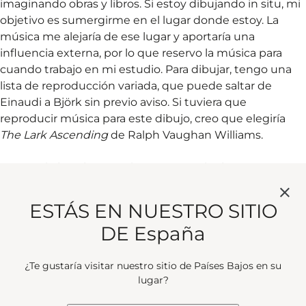
imaginando obras y libros. Si estoy dibujando in situ, mi
objetivo es sumergirme en el lugar donde estoy. La
música me alejaría de ese lugar y aportaría una
influencia externa, por lo que reservo la música para
cuando trabajo en mi estudio. Para dibujar, tengo una
lista de reproducción variada, que puede saltar de
Einaudi a Björk sin previo aviso. Si tuviera que
reproducir música para este dibujo, creo que elegiría
The Lark Ascending
de Ralph Vaughan Williams.
HEMOS ESTADO VIENDO SU
MARAVILLOSO LIBRO
ESTÁS EN NUESTRO SITIO
«TOGETHER». ¿DE DÓNDE SURGIÓ
DE España
LA IDEA?
¿Te gustaría visitar nuestro sitio de Países Bajos en su
lugar?
Al no poder viajar y pintar in situ, me puse a crear obras