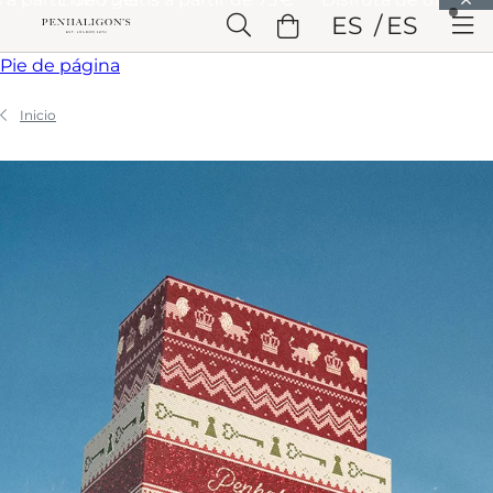
Saltar a Contenido principal
ES
ES
Saltar a Cabecera
Saltar a Contenido principal
Saltar a
Pie de página
Inicio