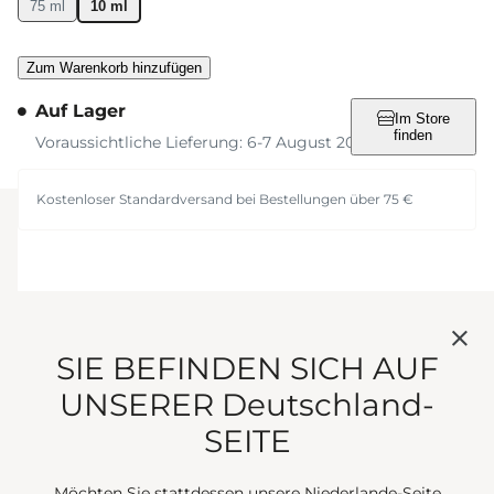
75 ml
10 ml
Zum Warenkorb hinzufügen
Auf Lager
Im Store
finden
Voraussichtliche Lieferung: 6-7 August 2026
Kostenloser Standardversand bei Bestellungen über 75 €
SIE BEFINDEN SICH AUF
TRETEN SIE DEM
UNSERER Deutschland-
SEITE
OLFAKTIVEN
Möchten Sie stattdessen unsere Niederlande-Seite