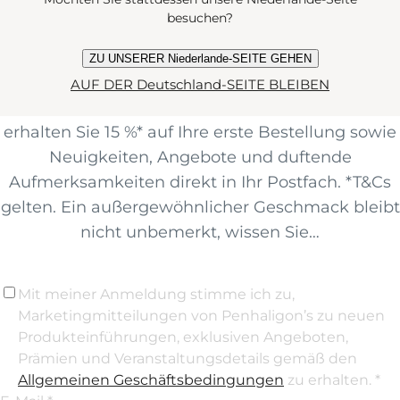
CLUB BEI
besuchen?
ZU UNSERER Niederlande-SEITE GEHEN
Werden Sie Mitglied der Olfactive Society und
AUF DER Deutschland-SEITE BLEIBEN
melden Sie sich für unseren Newsletter an. So
erhalten Sie 15 %* auf Ihre erste Bestellung sowie
Neuigkeiten, Angebote und duftende
Aufmerksamkeiten direkt in Ihr Postfach. *T&Cs
gelten. Ein außergewöhnlicher Geschmack bleibt
nicht unbemerkt, wissen Sie…
Mit meiner Anmeldung stimme ich zu,
Marketingmitteilungen von Penhaligon’s zu neuen
Produkteinführungen, exklusiven Angeboten,
Prämien und Veranstaltungsdetails gemäß den
Allgemeinen Geschäftsbedingungen
zu erhalten. *