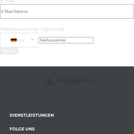
E-Mail *
Telefonnummer
(Optional)
+49
Phone Number
+49 Germany (Deutschland)
Senden
DIENSTLEISTUNGEN
FOLGE UNS