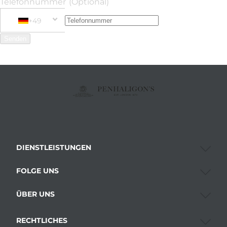
Telefonnummer
(Optional)
+49
Phone Number
+49 Germany (Deutschland)
Senden
DIENSTLEISTUNGEN
FOLGE UNS
ÜBER UNS
RECHTLICHES