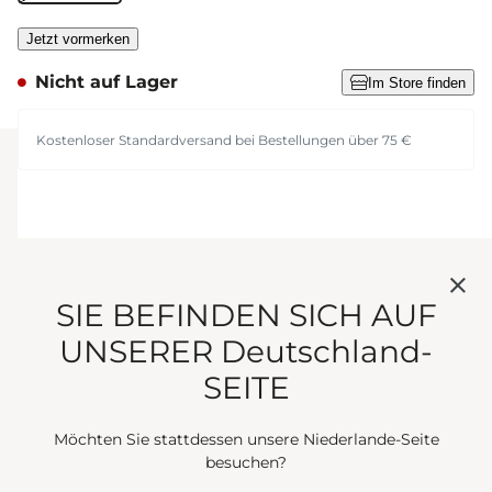
Jetzt vormerken
Nicht auf Lager
Im Store finden
Kostenloser Standardversand bei Bestellungen über 75 €
TRETEN SIE DEM
SIE BEFINDEN SICH AUF
OLFAKTIVEN
UNSERER Deutschland-
SEITE
CLUB BEI
Möchten Sie stattdessen unsere Niederlande-Seite
besuchen?
Werden Sie Mitglied der Olfactive Society und