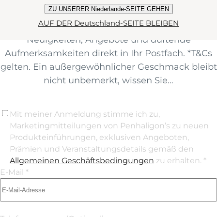
ZU UNSERER Niederlande-SEITE GEHEN
melden Sie sich für unseren Newsletter an. So
AUF DER Deutschland-SEITE BLEIBEN
erhalten Sie 15 %* auf Ihre erste Bestellung sowie
Neuigkeiten, Angebote und duftende
Aufmerksamkeiten direkt in Ihr Postfach. *T&Cs
gelten. Ein außergewöhnlicher Geschmack bleibt
nicht unbemerkt, wissen Sie…
Mit meiner Anmeldung stimme ich zu,
Marketingmitteilungen von Penhaligon’s zu neuen
Produkteinführungen, exklusiven Angeboten,
Prämien und Veranstaltungsdetails gemäß den
Allgemeinen Geschäftsbedingungen
zu erhalten. *
E-Mail *